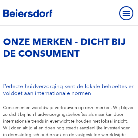
Home
-
Merken
-
Onze merken
ONZE MERKEN - DICHT BIJ
DE CONSUMENT
AT A GLANCE
OVERZICHT
At a glance
OUR HISTORY
OVERVIEW
Perfecte huidverzorging kent de lokale behoeftes en
ONZE MERKEN
Our Core Values
Our History
BEIERSDORF PRESENCE WORLDWIDE
voldoet aan internationale normen
STUDENTS
Our Strategy
Milestones
CONTACT
CONTACT
Consumenten wereldwijd vertrouwen op onze merken. Wij blijven
Onze merken
Students
ENTRY LEVEL & EXPERIENCED PROFESSIONALS
zo dicht bij hun huidverzorgingsbehoeftes als maar kan door
Our Diversity Commitment
Founding History
Contact
DIENSTEN
IMPRESSUM
internationale trends in evenwicht te houden met lokaal inzicht.
Internships & Working Students
Entry Level & Experienced Professionals
YOUR APPLICATION
NIVEA
Wij doen altijd al en doen nog steeds aanzienlijke investeringen
Our Purpose
Personalities
Contact
PRIVACY VERKLARING
in dermatologisch onderzoek en de vastgestelde wereldwijde
BEYOND BORDERS: Our Trainee Program
Marketing
Your Application
OUR CARE CULTURE