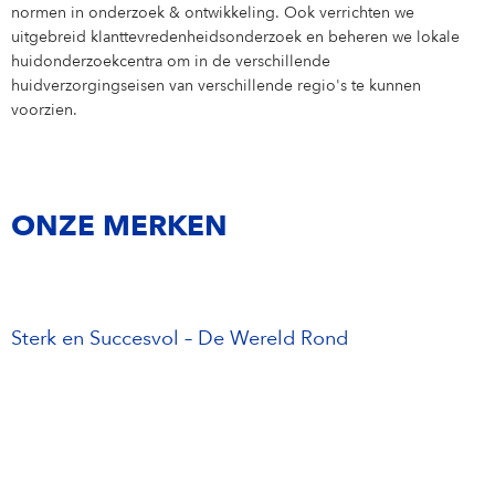
Our Leadership Team
International Development
normen in onderzoek & ontwikkeling. Ook verrichten we
Adres
SPEAK UP. WE CARE. – PLATFORM VOOR
Jouw locatie
Nederland
Eucerin
INCIDENTENRAPPORTAGE
uitgebreid klanttevredenheidsonderzoek en beheren we lokale
Our PhD Program
Sales & eCommerce
Job Search
Supervisory Board
Beiersdorf Chronicle
huidonderzoekcentra om in de verschillende
Our Care Culture
PERSBERICHTEN
IT
Job Alert
huidverzorgingseisen van verschillende regio's te kunnen
Labello
voorzien.
Finance & Controlling
Application Process
Our Benefits
Hansaplast
Supply Chain Management
Application FAQ
Care changes everything.
Research & Development
ONZE MERKEN
Human Resources
Sterk en Succesvol – De Wereld Rond